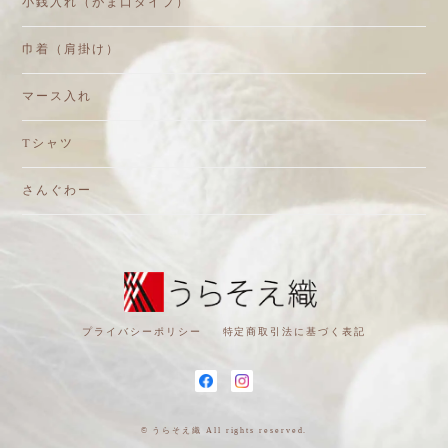
小銭入れ（がま口タイプ）
巾着（肩掛け）
マース入れ
Tシャツ
さんぐわー
プライバシーポリシー
特定商取引法に基づく表記
© うらそえ織 All rights reserved.