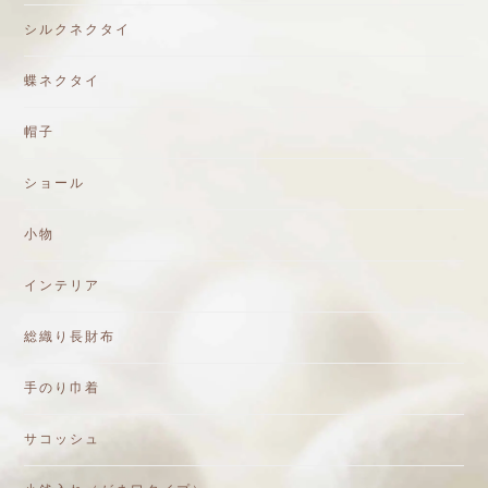
シルクネクタイ
蝶ネクタイ
帽子
ショール
小物
インテリア
総織り長財布
手のり巾着
サコッシュ